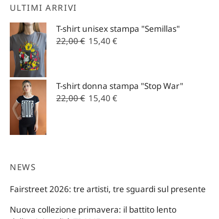
ULTIMI ARRIVI
T-shirt unisex stampa "Semillas"
Il
Il
22,00
€
15,40
€
prezzo
prezzo
originale
attuale
era:
è:
T-shirt donna stampa "Stop War"
22,00 €.
15,40 €.
Il
Il
22,00
€
15,40
€
prezzo
prezzo
originale
attuale
era:
è:
22,00 €.
15,40 €.
NEWS
Fairstreet 2026: tre artisti, tre sguardi sul presente
Nuova collezione primavera: il battito lento