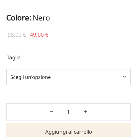
Colore:
Nero
Il prezzo
Il
98,00
€
49,00
€
originale
prezzo
era:
attuale
Taglia
98,00 €.
è:
49,00 €.
Aggiungi al carrello