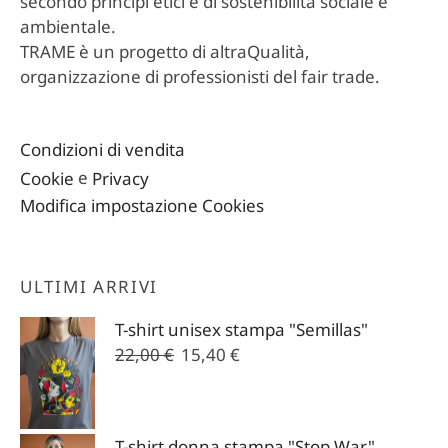
secondo principi etici e di sostenibilità sociale e
ambientale.
TRAME è un progetto di altraQualità,
organizzazione di professionisti del fair trade.
Condizioni di vendita
Cookie
e
Privacy
Modifica impostazione Cookies
ULTIMI ARRIVI
T-shirt unisex stampa "Semillas"
Il
Il
22,00
€
15,40
€
prezzo
prezzo
originale
attuale
era:
è:
T-shirt donna stampa "Stop War"