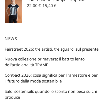
22,00 €.
15,40 €.
Il
Il
22,00
€
15,40
€
prezzo
prezzo
originale
attuale
era:
è:
22,00 €.
15,40 €.
NEWS
Fairstreet 2026: tre artisti, tre sguardi sul presente
Nuova collezione primavera: il battito lento
dell’artigianalità TRAME
Cont-act 2026: cosa significa per Tramestore e per
il futuro della moda sostenibile
Saldi sostenibili: quando lo sconto non pesa su chi
produce