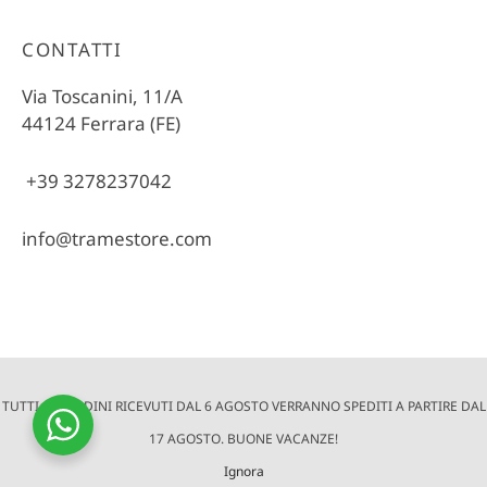
CONTATTI
Via Toscanini, 11/A
44124 Ferrara (FE)
+39 3278237042
info@tramestore.com
TUTTI GLI ORDINI RICEVUTI DAL 6 AGOSTO VERRANNO SPEDITI A PARTIRE DAL
© 2022 Trame Store è un progetto di altraQualità | Via Toscanini,
11/A - 44124 Ferrara (FE) | P.Iva e Cod. Fisc. 01572390381 |
17 AGOSTO. BUONE VACANZE!
Cookie
e
Privacy
| Crediti:
Digife
Ignora