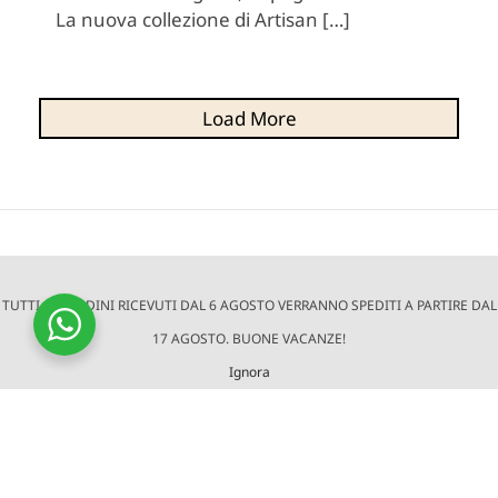
La nuova collezione di Artisan […]
Load More
TRAME – ETHICAL FASHION
TUTTI GLI ORDINI RICEVUTI DAL 6 AGOSTO VERRANNO SPEDITI A PARTIRE DAL
Brand di abbigliamento e accessori realizzati
17 AGOSTO. BUONE VACANZE!
secondo principi etici e di sostenibilità sociale e
Ignora
ambientale.
TRAME è un progetto di altraQualità,
organizzazione di professionisti del fair trade.