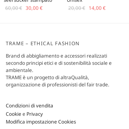
Il prezzo
Il
Il prezzo
Il
60,00
€
30,00
€
20,00
€
14,00
€
originale
prezzo
originale
prezzo
era:
attuale
era:
attuale
60,00 €.
è:
20,00 €.
è:
30,00 €.
14,00 €.
TRAME – ETHICAL FASHION
Brand di abbigliamento e accessori realizzati
secondo principi etici e di sostenibilità sociale e
ambientale.
TRAME è un progetto di altraQualità,
organizzazione di professionisti del fair trade.
Condizioni di vendita
Cookie
e
Privacy
Modifica impostazione Cookies