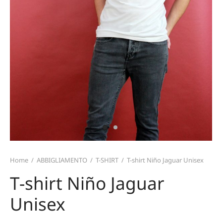
TERIALI
T CARD
TALONI E GONNE
ZINI
MO
ICIE E TOP
TAFOGLI
IRT
TURE
ARPE
CE
PELLI E GUANTI
Home
/
ABBIGLIAMENTO
/
T-SHIRT
/
T-shirt Niño Jaguar Unisex
T-shirt Niño Jaguar
Unisex