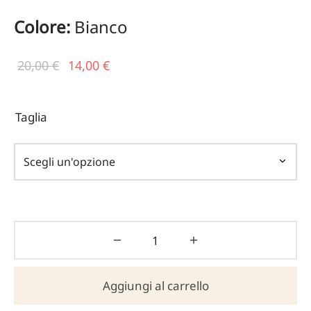
Colore:
Bianco
Il prezzo
Il
20,00
€
14,00
€
originale
prezzo
era:
attuale
Taglia
20,00 €.
è:
14,00 €.
Aggiungi al carrello