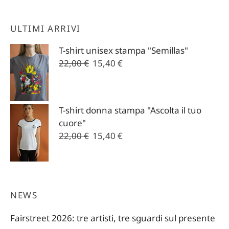
ULTIMI ARRIVI
T-shirt unisex stampa "Semillas"
Il
Il
22,00
€
15,40
€
prezzo
prezzo
originale
attuale
era:
è:
T-shirt donna stampa "Ascolta il tuo
22,00 €.
15,40 €.
cuore"
Il
Il
22,00
€
15,40
€
prezzo
prezzo
originale
attuale
era:
è:
22,00 €.
15,40 €.
NEWS
Fairstreet 2026: tre artisti, tre sguardi sul presente