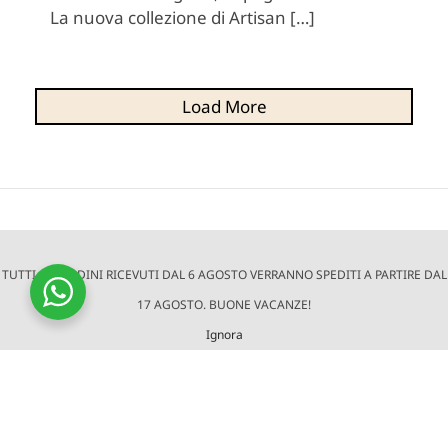
La nuova collezione di Artisan […]
Load More
TRAME – ETHICAL FASHION
TUTTI GLI ORDINI RICEVUTI DAL 6 AGOSTO VERRANNO SPEDITI A PARTIRE DAL
Brand di abbigliamento e accessori realizzati
17 AGOSTO. BUONE VACANZE!
secondo principi etici e di sostenibilità sociale e
Ignora
ambientale.
TRAME è un progetto di altraQualità,
organizzazione di professionisti del fair trade.