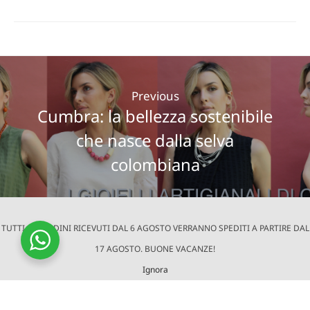
Previous
Cumbra: la bellezza sostenibile
che nasce dalla selva
colombiana
TUTTI GLI ORDINI RICEVUTI DAL 6 AGOSTO VERRANNO SPEDITI A PARTIRE DAL
Next
17 AGOSTO. BUONE VACANZE!
Dal legno al tessuto: il fascino
Ignora
senza tempo del block