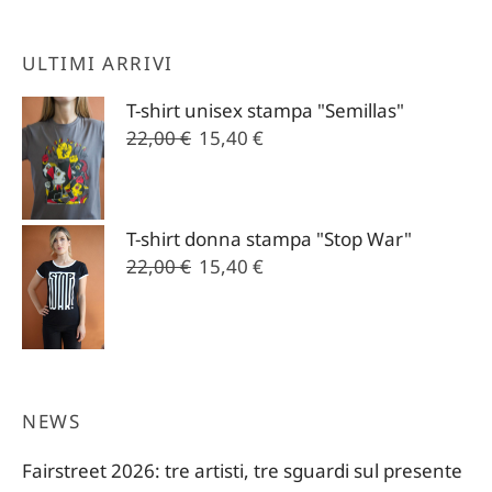
ULTIMI ARRIVI
T-shirt unisex stampa "Semillas"
Il
Il
22,00
€
15,40
€
prezzo
prezzo
originale
attuale
era:
è:
T-shirt donna stampa "Stop War"
22,00 €.
15,40 €.
Il
Il
22,00
€
15,40
€
prezzo
prezzo
originale
attuale
era:
è:
22,00 €.
15,40 €.
NEWS
Fairstreet 2026: tre artisti, tre sguardi sul presente