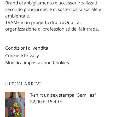
Brand di abbigliamento e accessori realizzati
secondo principi etici e di sostenibilità sociale e
ambientale.
TRAME è un progetto di altraQualità,
organizzazione di professionisti del fair trade.
Condizioni di vendita
Cookie
e
Privacy
Modifica impostazione Cookies
ULTIMI ARRIVI
T-shirt unisex stampa "Semillas"
Il
Il
22,00
€
15,40
€
prezzo
prezzo
originale
attuale