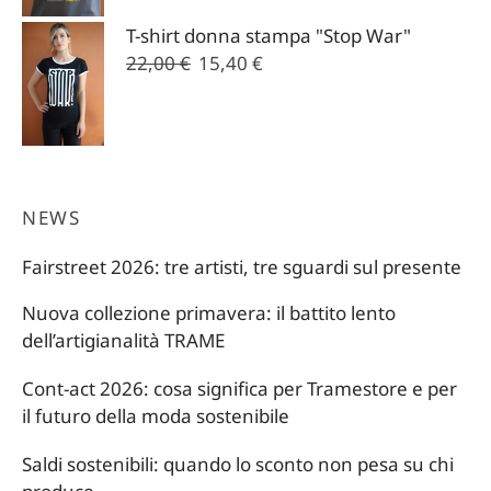
era:
è:
T-shirt donna stampa "Stop War"
22,00 €.
15,40 €.
Il
Il
22,00
€
15,40
€
prezzo
prezzo
originale
attuale
era:
è:
22,00 €.
15,40 €.
NEWS
Fairstreet 2026: tre artisti, tre sguardi sul presente
Nuova collezione primavera: il battito lento
dell’artigianalità TRAME
Cont-act 2026: cosa significa per Tramestore e per
il futuro della moda sostenibile
Saldi sostenibili: quando lo sconto non pesa su chi
produce