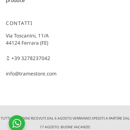
CONTATTI
Via Toscanini, 11/A
44124 Ferrara (FE)
+39 3278237042
info@tramestore.com
TUTTI GLI ORDINI RICEVUTI DAL 6 AGOSTO VERRANNO SPEDITI A PARTIRE DAL
© 2022 Trame Store è un progetto di altraQualità | Via Toscanini,
11/A - 44124 Ferrara (FE) | P.Iva e Cod. Fisc. 01572390381 |
17 AGOSTO. BUONE VACANZE!