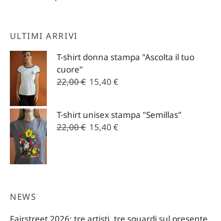
ULTIMI ARRIVI
T-shirt donna stampa "Ascolta il tuo
cuore"
Il
Il
22,00
€
15,40
€
prezzo
prezzo
originale
attuale
T-shirt unisex stampa "Semillas"
era:
è:
Il
Il
22,00
€
15,40
€
22,00 €.
15,40 €.
prezzo
prezzo
originale
attuale
era:
è:
22,00 €.
15,40 €.
NEWS
Fairstreet 2026: tre artisti, tre sguardi sul presente