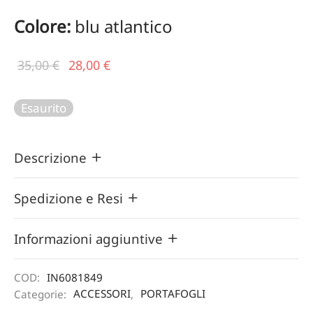
Colore:
blu atlantico
Il prezzo
Il
35,00
€
28,00
€
originale
prezzo
era:
attuale
Esaurito
35,00 €.
è:
28,00 €.
Descrizione
Spedizione e Resi
Informazioni aggiuntive
COD:
IN6081849
Categorie:
ACCESSORI
,
PORTAFOGLI