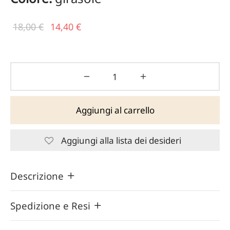
Il prezzo
Il
18,00
€
14,40
€
originale
prezzo
era:
attuale
18,00 €.
è:
14,40 €.
Aggiungi al carrello
Aggiungi alla lista dei desideri
Descrizione
Spedizione e Resi