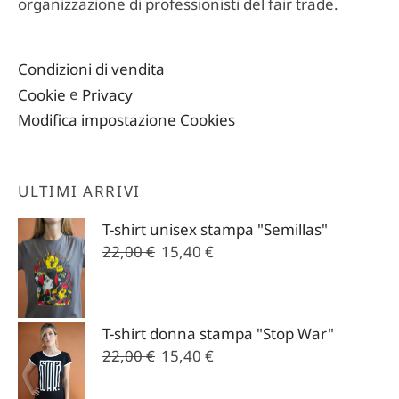
organizzazione di professionisti del fair trade.
Condizioni di vendita
Cookie
e
Privacy
Modifica impostazione Cookies
ULTIMI ARRIVI
T-shirt unisex stampa "Semillas"
Il
Il
22,00
€
15,40
€
prezzo
prezzo
originale
attuale
era:
è:
T-shirt donna stampa "Stop War"
22,00 €.
15,40 €.
Il
Il
22,00
€
15,40
€
prezzo
prezzo