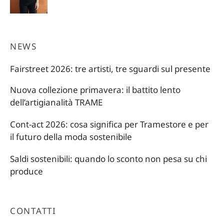
originale
attuale
era:
è:
22,00 €.
15,40 €.
NEWS
Fairstreet 2026: tre artisti, tre sguardi sul presente
Nuova collezione primavera: il battito lento
dell’artigianalità TRAME
Cont-act 2026: cosa significa per Tramestore e per
il futuro della moda sostenibile
Saldi sostenibili: quando lo sconto non pesa su chi
produce
CONTATTI