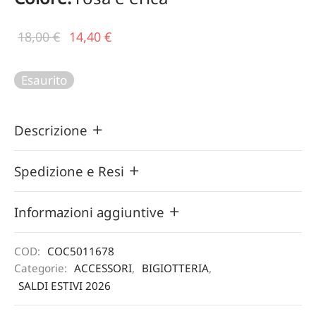
Il prezzo
Il
18,00
€
14,40
€
originale
prezzo
era:
attuale
Esaurito
18,00 €.
è:
14,40 €.
Descrizione
Spedizione e Resi
Informazioni aggiuntive
COD:
COC5011678
Categorie:
ACCESSORI
,
BIGIOTTERIA
,
SALDI ESTIVI 2026