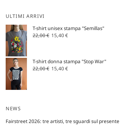
ULTIMI ARRIVI
T-shirt unisex stampa "Semillas"
Il
Il
22,00
€
15,40
€
prezzo
prezzo
originale
attuale
era:
è:
T-shirt donna stampa "Stop War"
22,00 €.
15,40 €.
Il
Il
22,00
€
15,40
€
prezzo
prezzo
originale
attuale
era:
è:
22,00 €.
15,40 €.
NEWS
Fairstreet 2026: tre artisti, tre sguardi sul presente