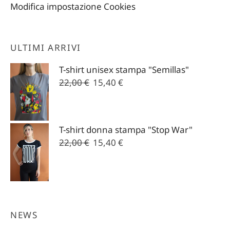
Modifica impostazione Cookies
ULTIMI ARRIVI
T-shirt unisex stampa "Semillas"
Il
Il
22,00
€
15,40
€
prezzo
prezzo
originale
attuale
era:
è:
T-shirt donna stampa "Stop War"
22,00 €.
15,40 €.
Il
Il
22,00
€
15,40
€
prezzo
prezzo
originale
attuale
era:
è:
22,00 €.
15,40 €.
NEWS