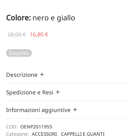
Colore:
nero e giallo
Il prezzo
Il
28,00
€
16,80
€
originale
prezzo
era:
attuale
Esaurito
28,00 €.
è:
16,80 €.
Descrizione
Spedizione e Resi
Informazioni aggiuntive
COD:
OENP2011955
Categorie:
ACCESSORI
,
CAPPELLI E GUANTI