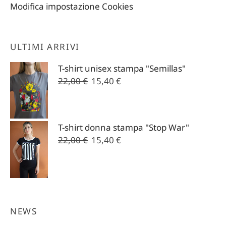
Modifica impostazione Cookies
ULTIMI ARRIVI
T-shirt unisex stampa "Semillas"
Il
Il
22,00
€
15,40
€
prezzo
prezzo
originale
attuale
era:
è:
T-shirt donna stampa "Stop War"
22,00 €.
15,40 €.
Il
Il
22,00
€
15,40
€
prezzo
prezzo
originale
attuale
era:
è:
22,00 €.
15,40 €.
NEWS