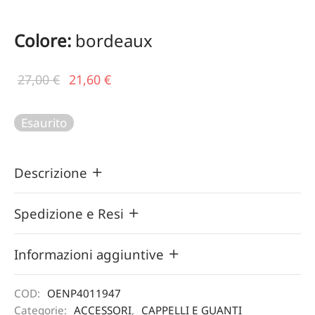
Colore:
bordeaux
Il prezzo
Il
27,00
€
21,60
€
originale
prezzo
era:
attuale
Esaurito
27,00 €.
è:
21,60 €.
Descrizione
Spedizione e Resi
Informazioni aggiuntive
COD:
OENP4011947
Categorie:
ACCESSORI
,
CAPPELLI E GUANTI