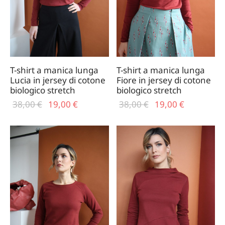
TERIALI
T CARD
TALONI E GONNE
ZINI
MO
ICIE E TOP
TAFOGLI
IRT
TURE
T-shirt a manica lunga
T-shirt a manica lunga
Lucia in jersey di cotone
Fiore in jersey di cotone
ARPE
biologico stretch
biologico stretch
Il prezzo
Il
Il prezzo
Il
38,00
€
19,00
€
38,00
€
19,00
€
CE
originale
prezzo
originale
prezzo
era:
attuale
era:
attuale
PELLI E GUANTI
38,00 €.
è:
38,00 €.
è:
19,00 €.
19,00 €.