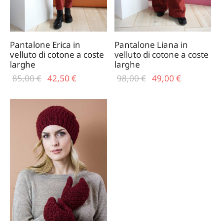
Pantalone Erica in
Pantalone Liana in
velluto di cotone a coste
velluto di cotone a coste
larghe
larghe
Il prezzo
Il
Il prezzo
Il
85,00
€
42,50
€
98,00
€
49,00
€
originale
prezzo
originale
prezzo
era:
attuale
era:
attuale
85,00 €.
è:
98,00 €.
è:
42,50 €.
49,00 €.