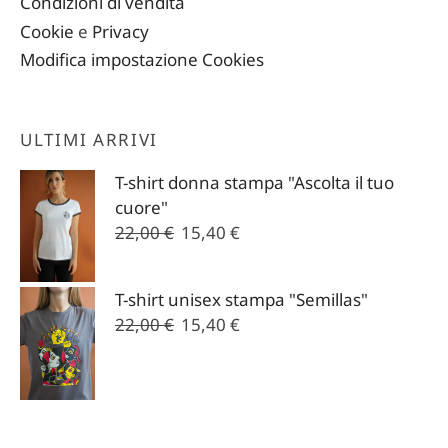
Condizioni di vendita
Cookie
e
Privacy
Modifica impostazione Cookies
ULTIMI ARRIVI
T-shirt donna stampa "Ascolta il tuo
cuore"
Il
Il
22,00
€
15,40
€
prezzo
prezzo
originale
attuale
T-shirt unisex stampa "Semillas"
era:
è:
Il
Il
22,00
€
15,40
€
22,00 €.
15,40 €.
prezzo
prezzo
originale
attuale
era:
è:
22,00 €.
15,40 €.