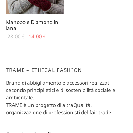
Manopole Diamond in
lana
Il prezzo
Il
28,00
€
14,00
€
originale
prezzo
era:
attuale
28,00 €.
è:
14,00 €.
TRAME – ETHICAL FASHION
Brand di abbigliamento e accessori realizzati
secondo principi etici e di sostenibilità sociale e
ambientale.
TRAME è un progetto di altraQualità,
organizzazione di professionisti del fair trade.