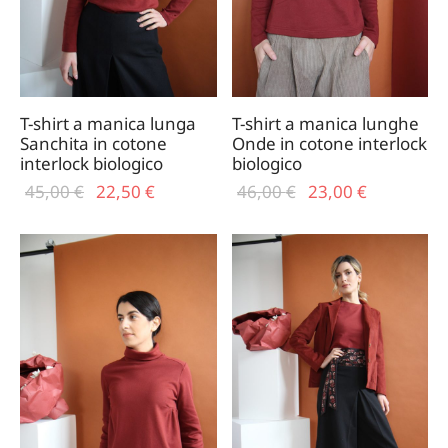
T-shirt a manica lunga
T-shirt a manica lunghe
Sanchita in cotone
Onde in cotone interlock
interlock biologico
biologico
Il prezzo
Il
Il prezzo
Il
45,00
€
22,50
€
46,00
€
23,00
€
originale
prezzo
originale
prezzo
era:
attuale
era:
attuale
45,00 €.
è:
46,00 €.
è:
22,50 €.
23,00 €.