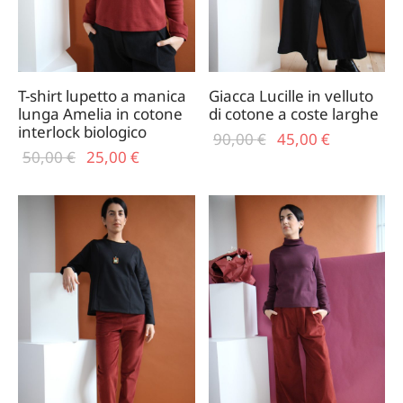
T-shirt lupetto a manica
Giacca Lucille in velluto
lunga Amelia in cotone
di cotone a coste larghe
interlock biologico
Il prezzo
Il
90,00
€
45,00
€
Il prezzo
Il
50,00
€
25,00
€
originale
prezzo
originale
prezzo
era:
attuale
era:
attuale
90,00 €.
è:
50,00 €.
è:
45,00 €.
25,00 €.