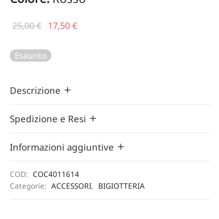
Il prezzo
Il
25,00
€
17,50
€
originale
prezzo
era:
attuale
Esaurito
25,00 €.
è:
17,50 €.
Descrizione
Spedizione e Resi
Informazioni aggiuntive
COD:
COC4011614
Categorie:
ACCESSORI
,
BIGIOTTERIA