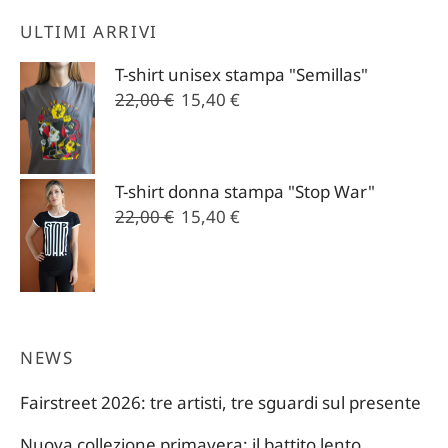
ULTIMI ARRIVI
T-shirt unisex stampa "Semillas"
Il
Il
22,00
€
15,40
€
prezzo
prezzo
originale
attuale
era:
è:
T-shirt donna stampa "Stop War"
22,00 €.
15,40 €.
Il
Il
22,00
€
15,40
€
prezzo
prezzo
originale
attuale
era:
è:
22,00 €.
15,40 €.
NEWS
Fairstreet 2026: tre artisti, tre sguardi sul presente
Nuova collezione primavera: il battito lento