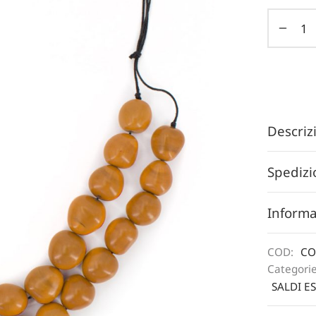
Descri
Spedizi
Informa
COD:
CO
Categori
SALDI ES