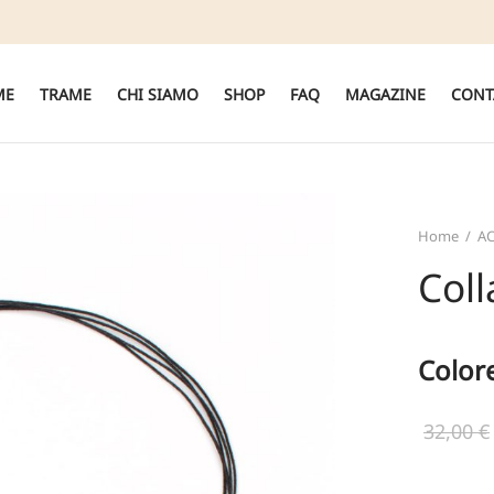
ME
TRAME
CHI SIAMO
SHOP
FAQ
MAGAZINE
CONT
Home
/
AC
Col
Color
32,00
€