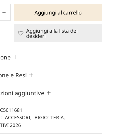
32,00 €.
è:
Aggiungi al carrello
25,60 €.
Aggiungi alla lista dei
desideri
zione
one e Resi
zioni aggiuntive
C5011681
e:
ACCESSORI
,
BIGIOTTERIA
,
TIVI 2026