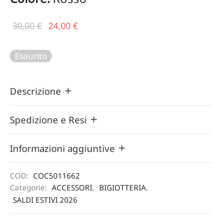
Il prezzo
Il
30,00
€
24,00
€
originale
prezzo
era:
attuale
Esaurito
30,00 €.
è:
24,00 €.
Descrizione
Spedizione e Resi
Informazioni aggiuntive
COD:
COC5011662
Categorie:
ACCESSORI
,
BIGIOTTERIA
,
SALDI ESTIVI 2026