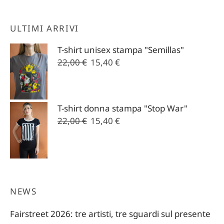
ULTIMI ARRIVI
T-shirt unisex stampa "Semillas"
Il
Il
22,00
€
15,40
€
prezzo
prezzo
originale
attuale
era:
è:
T-shirt donna stampa "Stop War"
22,00 €.
15,40 €.
Il
Il
22,00
€
15,40
€
prezzo
prezzo
originale
attuale
era:
è:
22,00 €.
15,40 €.
NEWS
Fairstreet 2026: tre artisti, tre sguardi sul presente