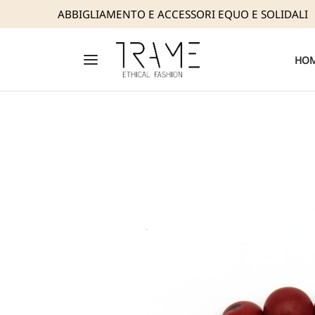
ABBIGLIAMENTO E ACCESSORI EQUO E SOLIDALI
Back
Back
Back
Back
Back
Back
HO
E
SIAMO
GLIAMENTO
SSORI
ATTI
STRA MODA ETICA
STRA ESPERIENZA
 ESTIVI 2026
TTERIA
rivenditori
LLEZIONI
RE MAKERS
GLIAMENTO
CHE
E
STRE GARANZIE
FESTO
SORI
ONI E CARDIGAN
ERIALI
CARD
LONI E GONNE
NI
O
IE E TOP
AFOGLI
RT
URE