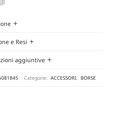
o
75,00 €.
è:
52,50 €.
zione
one e Resi
zioni aggiuntive
5081845
Categorie:
ACCESSORI
,
BORSE