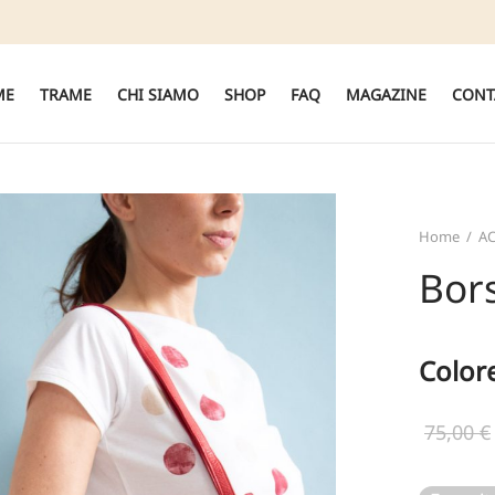
ME
TRAME
CHI SIAMO
SHOP
FAQ
MAGAZINE
CONT
Home
/
AC
Bor
Color
75,00
€