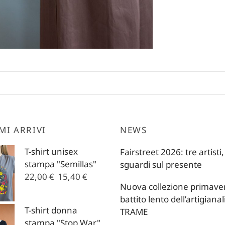
MI ARRIVI
NEWS
T-shirt unisex
Fairstreet 2026: tre artisti,
stampa "Semillas"
sguardi sul presente
Il
Il
22,00
€
15,40
€
Nuova collezione primavera
prezzo
prezzo
battito lento dell’artigianal
originale
attuale
T-shirt donna
TRAME
era:
è:
stampa "Stop War"