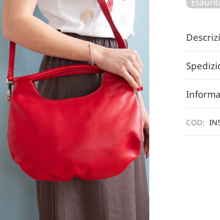
Esaurit
Descri
Spedizi
Informa
COD:
IN