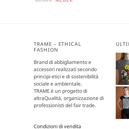
Questo
originale
prezzo
Scegli
prodotto
era:
attuale
ha
80,00 €.
è:
più
40,00 €.
varianti.
Le
TRAME – ETHICAL
ULTI
FASHION
opzioni
possono
Brand di abbigliamento e
essere
accessori realizzati secondo
scelte
principi etici e di sostenibilità
nella
sociale e ambientale.
pagina
TRAME è un progetto di
del
altraQualità, organizzazione di
prodotto
professionisti del fair trade.
Condizioni di vendita