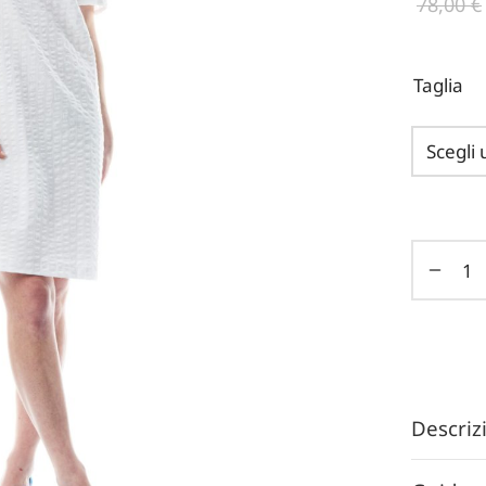
78,00
€
Taglia
Descri