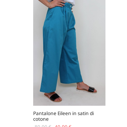
Pantalone Eileen in satin di
cotone
Il prezzo
Il
80,00
€
40,00
€