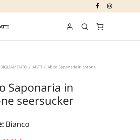
ATTI
BBIGLIAMENTO
/
ABITI
/
Abito Saponaria in cotone
o Saponaria in
one seersucker
e:
Bianco