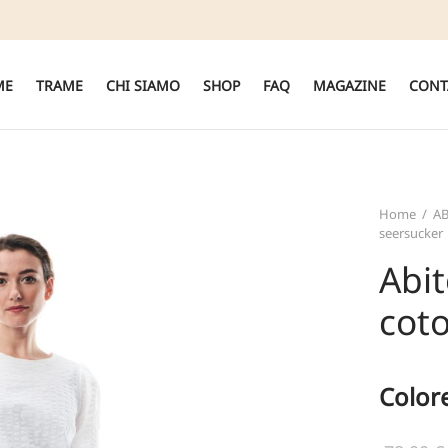
ME
TRAME
CHI SIAMO
SHOP
FAQ
MAGAZINE
CONT
Home
/
A
seersucker
Abit
cot
Color