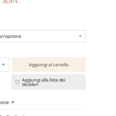
Il prezzo
Il
38,00
€
originale
prezzo
era:
attuale
78,00 €.
è:
38,00 €.
Aggiungi al carrello
Aggiungi alla lista dei
desideri
zione