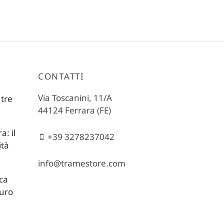
CONTATTI
Via Toscanini, 11/A
 tre
44124 Ferrara (FE)
: il
+39 3278237042
ità
info@tramestore.com
ica
turo