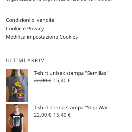
Condizioni di vendita
Cookie
e
Privacy
Modifica impostazione Cookies
ULTIMI ARRIVI
T-shirt unisex stampa "Semillas"
Il
Il
22,00
€
15,40
€
prezzo
prezzo
originale
attuale
era:
è:
T-shirt donna stampa "Stop War"
22,00 €.
15,40 €.
Il
Il
22,00
€
15,40
€
prezzo
prezzo
originale
attuale