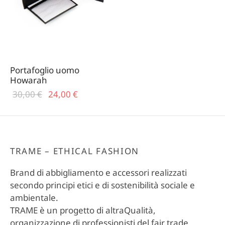
TERIALI
T CARD
TALONI E GONNE
ZINI
MO
ICIE E TOP
TAFOGLI
IRT
TURE
Portafoglio uomo
Howarah
ARPE
Il prezzo
Il
30,00
€
24,00
€
originale
prezzo
CE
era:
attuale
PELLI E GUANTI
30,00 €.
è:
24,00 €.
TRAME – ETHICAL FASHION
Brand di abbigliamento e accessori realizzati
secondo principi etici e di sostenibilità sociale e
ambientale.
TRAME è un progetto di altraQualità,
organizzazione di professionisti del fair trade.