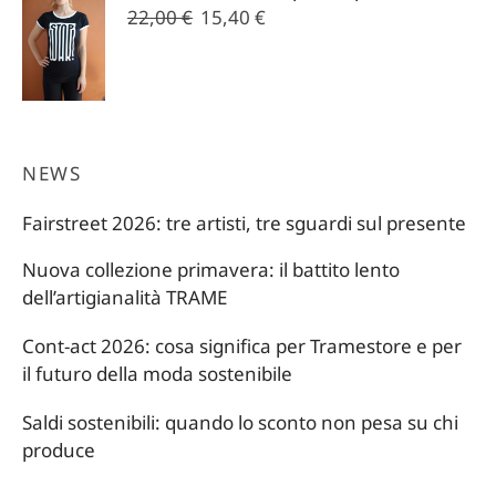
Il
Il
22,00
€
15,40
€
prezzo
prezzo
originale
attuale
era:
è:
22,00 €.
15,40 €.
NEWS
Fairstreet 2026: tre artisti, tre sguardi sul presente
Nuova collezione primavera: il battito lento
dell’artigianalità TRAME
Cont-act 2026: cosa significa per Tramestore e per
il futuro della moda sostenibile
Saldi sostenibili: quando lo sconto non pesa su chi
produce