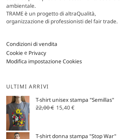
ambientale.
TRAME è un progetto di altraQualità,
organizzazione di professionisti del fair trade.
Condizioni di vendita
Cookie
e
Privacy
Modifica impostazione Cookies
ULTIMI ARRIVI
T-shirt unisex stampa "Semillas"
Il
Il
22,00
€
15,40
€
prezzo
prezzo
originale
attuale
era:
è:
T-shirt donna stampa "Stop War"
22,00 €.
15,40 €.