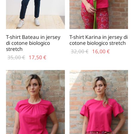
T-shirt Bateau in jersey
T-shirt Karina in jersey di
di cotone biologico
cotone biologico stretch
stretch
Il prezzo
Il
32,00
€
16,00
€
Il prezzo
Il
35,00
€
17,50
€
originale
prezzo
originale
prezzo
era:
attuale
era:
attuale
32,00 €.
è:
35,00 €.
è:
16,00 €.
17,50 €.