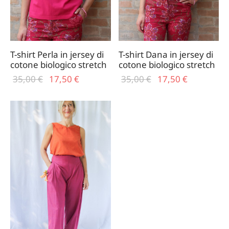
T-shirt Perla in jersey di
T-shirt Dana in jersey di
cotone biologico stretch
cotone biologico stretch
Il prezzo
Il
Il prezzo
Il
35,00
€
17,50
€
35,00
€
17,50
€
originale
prezzo
originale
prezzo
era:
attuale
era:
attuale
35,00 €.
è:
35,00 €.
è:
17,50 €.
17,50 €.