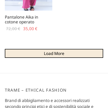
Pantalone Aika in
cotone operato
Il prezzo
Il
72,00
€
35,00
€
originale
prezzo
era:
attuale
72,00 €.
è:
35,00 €.
Load More
TRAME – ETHICAL FASHION
Brand di abbigliamento e accessori realizzati
secondo principi etici e di sostenibilità sociale e