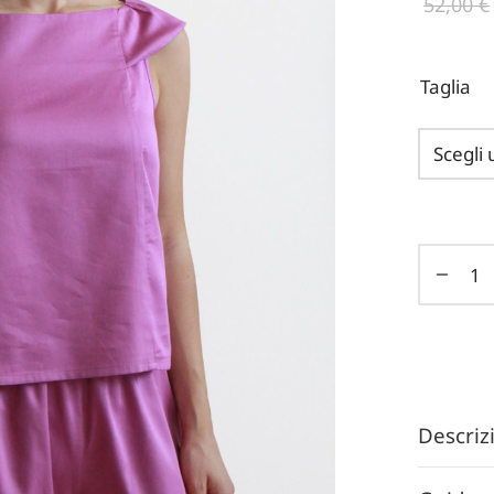
52,00
€
Taglia
Descri