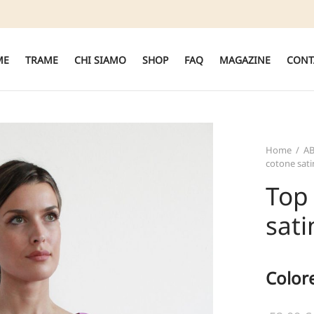
ME
TRAME
CHI SIAMO
SHOP
FAQ
MAGAZINE
CONT
Home
/
A
cotone sati
Top
sati
Color