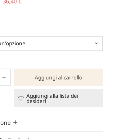
Il prezzo
Il
36,40
€
originale
prezzo
era:
attuale
52,00 €.
è:
36,40 €.
Aggiungi al carrello
Aggiungi alla lista dei
desideri
zione