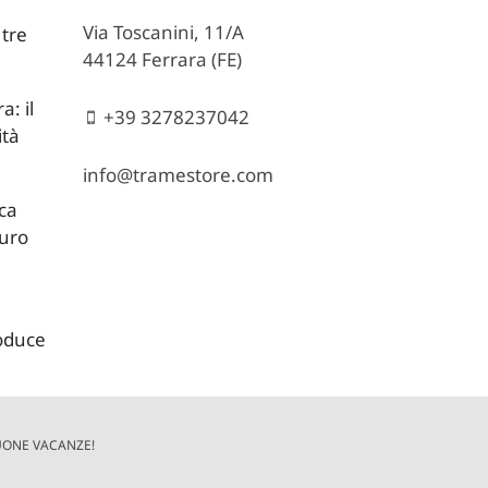
Via Toscanini, 11/A
 tre
44124 Ferrara (FE)
: il
+39 3278237042
ità
info@tramestore.com
ica
turo
roduce
BUONE VACANZE!
390381 |
Cookie
e
Privacy
| Crediti:
Digife