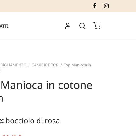
ATTI
BBIGLIAMENTO
/
CAMICIE E TOP
/
Top Manioca in
n
 Manioca in cotone
n
e:
bocciolo di rosa