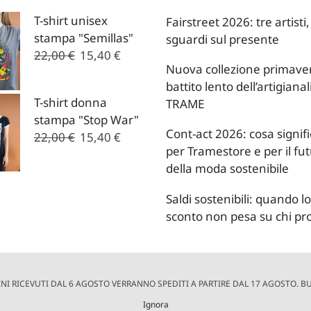
T-shirt unisex
Fairstreet 2026: tre artisti,
stampa "Semillas"
sguardi sul presente
Il
Il
22,00
€
15,40
€
Nuova collezione primavera
prezzo
prezzo
battito lento dell’artigianal
originale
attuale
T-shirt donna
TRAME
era:
è:
stampa "Stop War"
22,00 €.
15,40 €.
Cont-act 2026: cosa signif
Il
Il
22,00
€
15,40
€
per Tramestore e per il fu
prezzo
prezzo
della moda sostenibile
originale
attuale
era:
è:
Saldi sostenibili: quando lo
22,00 €.
15,40 €.
sconto non pesa su chi p
INI RICEVUTI DAL 6 AGOSTO VERRANNO SPEDITI A PARTIRE DAL 17 AGOSTO. 
aQualità | Via Toscanini, 11/A - 44124 Ferrara (FE) | P.Iva e Cod. Fisc. 01572
Ignora