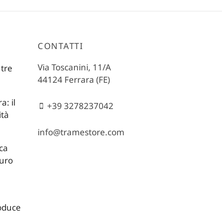
CONTATTI
Via Toscanini, 11/A
 tre
44124 Ferrara (FE)
: il
+39 3278237042
ità
info@tramestore.com
ica
turo
roduce