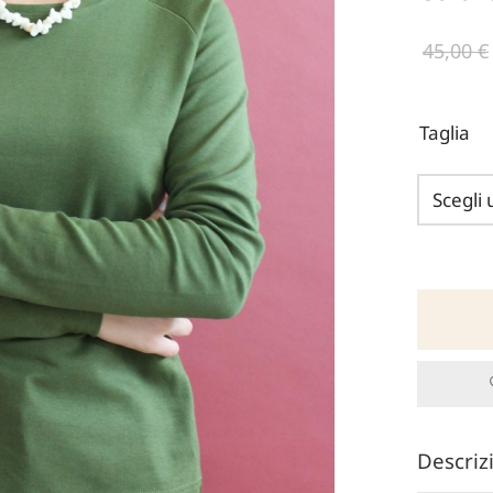
45,00
€
Taglia
Descri