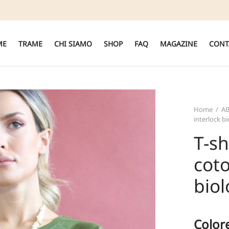
ME
TRAME
CHI SIAMO
SHOP
FAQ
MAGAZINE
CONT
Home
/
A
interlock b
T-sh
coto
biol
Color