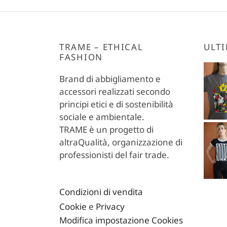
ha
80,00 €.
è:
più
40,00 €.
varianti.
Le
TRAME – ETHICAL
ULTI
FASHION
opzioni
possono
Brand di abbigliamento e
essere
accessori realizzati secondo
scelte
principi etici e di sostenibilità
nella
sociale e ambientale.
pagina
TRAME è un progetto di
del
altraQualità, organizzazione di
prodotto
professionisti del fair trade.
Condizioni di vendita
Cookie
e
Privacy
Modifica impostazione Cookies