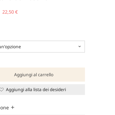
Il prezzo
Il
22,50
€
originale
prezzo
era:
attuale
45,00 €.
è:
22,50 €.
Aggiungi al carrello
Aggiungi alla lista dei desideri
zione