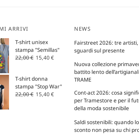
MI ARRIVI
NEWS
T-shirt unisex
Fairstreet 2026: tre artisti,
stampa "Semillas"
sguardi sul presente
Il
Il
22,00
€
15,40
€
Nuova collezione primavera
prezzo
prezzo
battito lento dell’artigianal
originale
attuale
T-shirt donna
TRAME
era:
è:
stampa "Stop War"
22,00 €.
15,40 €.
Cont-act 2026: cosa signif
Il
Il
22,00
€
15,40
€
per Tramestore e per il fu
prezzo
prezzo
della moda sostenibile
originale
attuale
era:
è:
Saldi sostenibili: quando lo
22,00 €.
15,40 €.
sconto non pesa su chi p