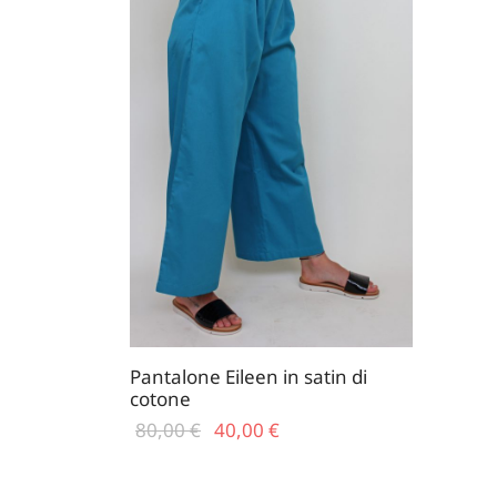
Pantalone Eileen in satin di
cotone
Il prezzo
Il
80,00
€
40,00
€
Questo
originale
prezzo
Scegli
prodotto
era:
attuale