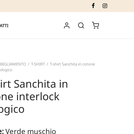
ATTI
BBIGLIAMENTO
/
T-SHIRT
/
T-shirt Sanchita in cotone
iologico
irt Sanchita in
ne interlock
ogico
e:
Verde muschio