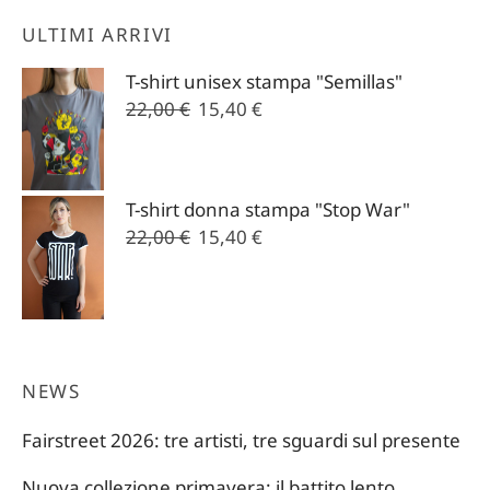
ULTIMI ARRIVI
T-shirt unisex stampa "Semillas"
Il
Il
22,00
€
15,40
€
prezzo
prezzo
originale
attuale
era:
è:
T-shirt donna stampa "Stop War"
22,00 €.
15,40 €.
Il
Il
22,00
€
15,40
€
prezzo
prezzo
originale
attuale
era:
è:
22,00 €.
15,40 €.
NEWS
Fairstreet 2026: tre artisti, tre sguardi sul presente
Nuova collezione primavera: il battito lento