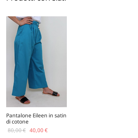
Pantalone Eileen in satin
di cotone
Il prezzo
Il
80,00
€
40,00
€
originale
prezzo