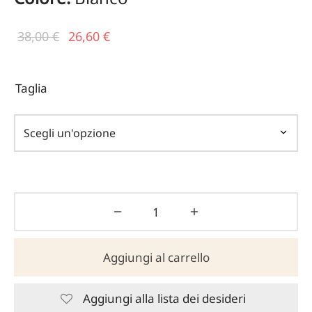
Il prezzo
Il
38,00
€
26,60
€
originale
prezzo
era:
attuale
Taglia
38,00 €.
è:
26,60 €.
Aggiungi al carrello
Aggiungi alla lista dei desideri