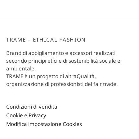
era:
attuale
80,00 €.
è:
40,00 €.
TRAME – ETHICAL FASHION
Brand di abbigliamento e accessori realizzati
secondo principi etici e di sostenibilità sociale e
ambientale.
TRAME è un progetto di altraQualità,
organizzazione di professionisti del fair trade.
Condizioni di vendita
Cookie
e
Privacy
Modifica impostazione Cookies