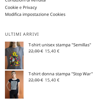
Condizioni di vendita
Cookie
e
Privacy
Modifica impostazione Cookies
ULTIMI ARRIVI
T-shirt unisex stampa "Semillas"
Il
Il
22,00
€
15,40
€
prezzo
prezzo
originale
attuale
era:
è:
T-shirt donna stampa "Stop War"
22,00 €.
15,40 €.
Il
Il
22,00
€
15,40
€
prezzo
prezzo
originale
attuale
era:
è:
22,00 €.
15,40 €.