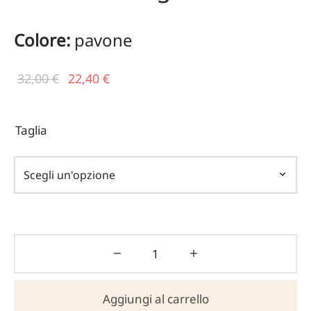
Colore:
pavone
Il prezzo
Il
32,00
€
22,40
€
originale
prezzo
era:
attuale
Taglia
32,00 €.
è:
22,40 €.
Aggiungi al carrello