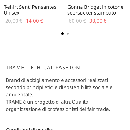
T-shirt Senti Pensantes
Gonna Bridget in cotone
Unisex
seersucker stampato
Il prezzo
Il
Il prezzo
Il
20,00
€
14,00
€
60,00
€
30,00
€
originale
prezzo
originale
prezzo
era:
attuale
era:
attuale
20,00 €.
è:
60,00 €.
è:
14,00 €.
30,00 €.
TRAME – ETHICAL FASHION
Brand di abbigliamento e accessori realizzati
secondo principi etici e di sostenibilità sociale e
ambientale.
TRAME è un progetto di altraQualità,
organizzazione di professionisti del fair trade.