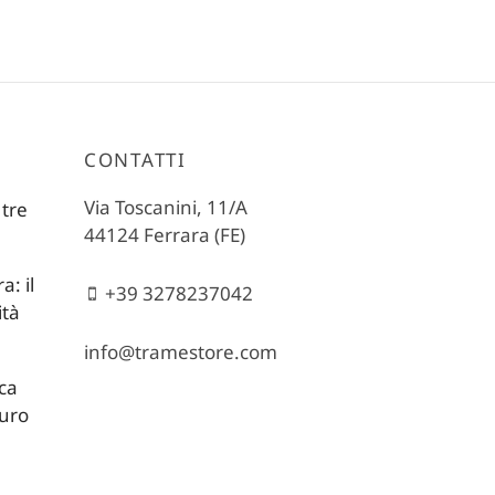
CONTATTI
Via Toscanini, 11/A
 tre
44124 Ferrara (FE)
: il
+39 3278237042
ità
info@tramestore.com
ica
turo