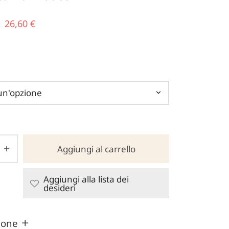
Il prezzo
Il
26,60
€
originale
prezzo
era:
attuale
38,00 €.
è:
26,60 €.
Aggiungi al carrello
Aggiungi alla lista dei
desideri
zione