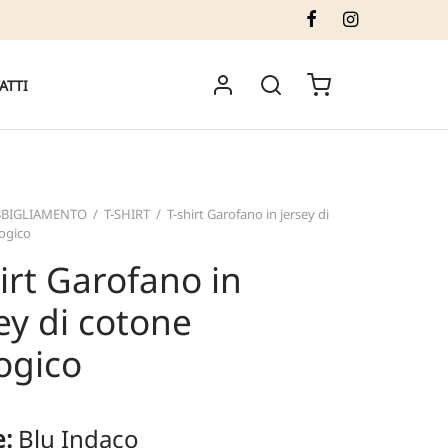
ATTI
BBIGLIAMENTO
/
T-SHIRT
/
T-shirt Garofano in jersey di
ogico
irt Garofano in
ey di cotone
ogico
e:
Blu Indaco