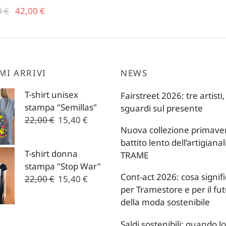
Il prezzo
Il
0
€
42,00
€
Questo
originale
prezzo
prodotto
era:
attuale
ha
85,00 €.
è:
più
42,00 €.
MI ARRIVI
NEWS
varianti.
Le
T-shirt unisex
Fairstreet 2026: tre artisti,
opzioni
stampa "Semillas"
sguardi sul presente
possono
Il
Il
22,00
€
15,40
€
essere
Nuova collezione primavera
prezzo
prezzo
scelte
battito lento dell’artigianal
originale
attuale
nella
T-shirt donna
TRAME
era:
è:
pagina
stampa "Stop War"
22,00 €.
15,40 €.
del
Cont-act 2026: cosa signif
Il
Il
22,00
€
15,40
€
prodotto
per Tramestore e per il fu
prezzo
prezzo
della moda sostenibile
originale
attuale
era:
è:
Saldi sostenibili: quando lo