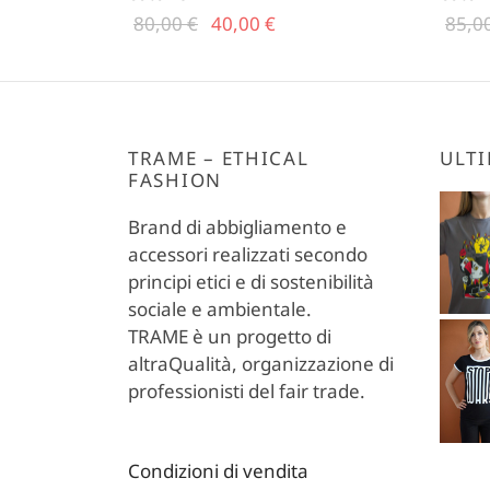
Il prezzo
Il
80,00
€
40,00
€
85,0
Questo
originale
prezzo
Scegli
Scegli
prodotto
era:
attuale
ha
80,00 €.
è:
più
40,00 €.
TRAME – ETHICAL
ULTI
varianti.
FASHION
Le
opzioni
Brand di abbigliamento e
possono
accessori realizzati secondo
essere
principi etici e di sostenibilità
scelte
sociale e ambientale.
nella
TRAME è un progetto di
pagina
altraQualità, organizzazione di
del
professionisti del fair trade.
prodotto
Condizioni di vendita