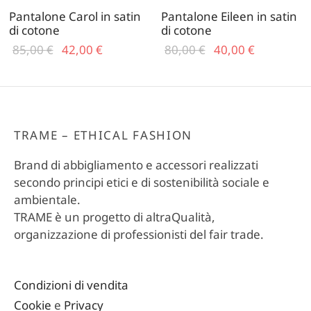
Pantalone Carol in satin
Pantalone Eileen in satin
di cotone
di cotone
Il prezzo
Il
Il prezzo
Il
85,00
€
42,00
€
80,00
€
40,00
€
originale
prezzo
originale
prezzo
era:
attuale
era:
attuale
85,00 €.
è:
80,00 €.
è:
42,00 €.
40,00 €.
TRAME – ETHICAL FASHION
Brand di abbigliamento e accessori realizzati
secondo principi etici e di sostenibilità sociale e
ambientale.
TRAME è un progetto di altraQualità,
organizzazione di professionisti del fair trade.
Condizioni di vendita
Cookie
e
Privacy