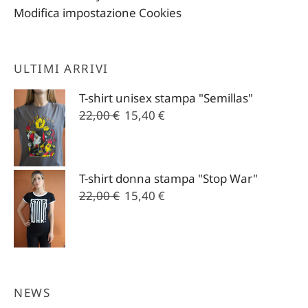
Modifica impostazione Cookies
ULTIMI ARRIVI
T-shirt unisex stampa "Semillas"
Il
Il
22,00
€
15,40
€
prezzo
prezzo
originale
attuale
era:
è:
T-shirt donna stampa "Stop War"
22,00 €.
15,40 €.
Il
Il
22,00
€
15,40
€
prezzo
prezzo
originale
attuale
era:
è:
22,00 €.
15,40 €.
NEWS