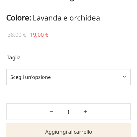
Colore:
Lavanda e orchidea
Il prezzo
Il
38,00
€
19,00
€
originale
prezzo
era:
attuale
Taglia
38,00 €.
è:
19,00 €.
Aggiungi al carrello