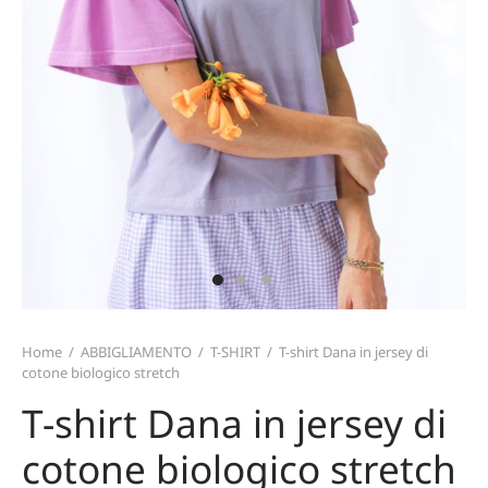
TERIALI
T CARD
TALONI E GONNE
ZINI
MO
ICIE E TOP
TAFOGLI
IRT
TURE
ARPE
CE
PELLI E GUANTI
Home
/
ABBIGLIAMENTO
/
T-SHIRT
/
T-shirt Dana in jersey di
cotone biologico stretch
T-shirt Dana in jersey di
cotone biologico stretch