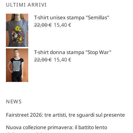
ULTIMI ARRIVI
T-shirt unisex stampa "Semillas"
Il
Il
22,00
€
15,40
€
prezzo
prezzo
originale
attuale
era:
è:
T-shirt donna stampa "Stop War"
22,00 €.
15,40 €.
Il
Il
22,00
€
15,40
€
prezzo
prezzo
originale
attuale
era:
è:
22,00 €.
15,40 €.
NEWS
Fairstreet 2026: tre artisti, tre sguardi sul presente
Nuova collezione primavera: il battito lento