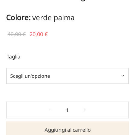
Colore:
verde palma
Il prezzo
Il
40,00
€
20,00
€
originale
prezzo
era:
attuale
Taglia
40,00 €.
è:
20,00 €.
Aggiungi al carrello