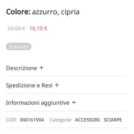
Colore:
azzurro, cipria
Il prezzo
Il
23,00
€
16,10
€
originale
prezzo
era:
attuale
Esaurito
23,00 €.
è:
16,10 €.
Descrizione
Spedizione e Resi
Informazioni aggiuntive
COD:
IN0161904
Categorie:
ACCESSORI
,
SCIARPE