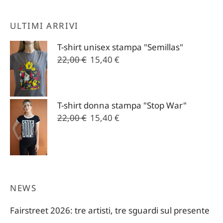
ULTIMI ARRIVI
T-shirt unisex stampa "Semillas"
Il
Il
22,00
€
15,40
€
prezzo
prezzo
originale
attuale
era:
è:
T-shirt donna stampa "Stop War"
22,00 €.
15,40 €.
Il
Il
22,00
€
15,40
€
prezzo
prezzo
originale
attuale
era:
è:
22,00 €.
15,40 €.
NEWS
Fairstreet 2026: tre artisti, tre sguardi sul presente