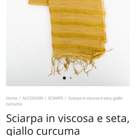
TERIALI
T CARD
TALONI E GONNE
ZINI
MO
ICIE E TOP
TAFOGLI
IRT
TURE
ARPE
CE
PELLI E GUANTI
Home
/
ACCESSORI
/
SCIARPE
/
Sciarpa in viscosa e seta, giallo
curcuma
Sciarpa in viscosa e seta,
giallo curcuma