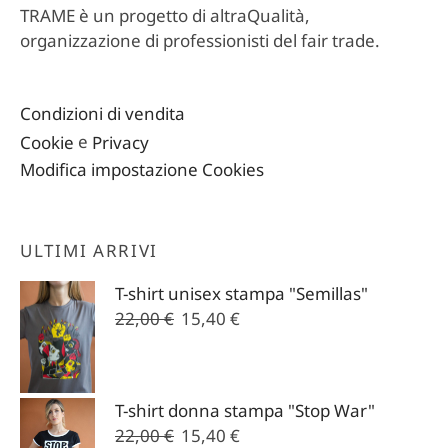
TRAME è un progetto di altraQualità,
organizzazione di professionisti del fair trade.
Condizioni di vendita
Cookie
e
Privacy
Modifica impostazione Cookies
ULTIMI ARRIVI
T-shirt unisex stampa "Semillas"
Il
Il
22,00
€
15,40
€
prezzo
prezzo
originale
attuale
era:
è:
T-shirt donna stampa "Stop War"
22,00 €.
15,40 €.
Il
Il
22,00
€
15,40
€