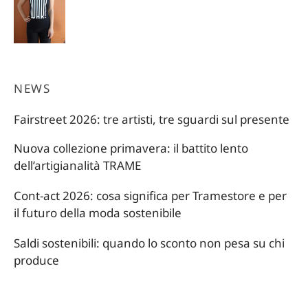
prezzo
prezzo
originale
attuale
era:
è:
22,00 €.
15,40 €.
NEWS
Fairstreet 2026: tre artisti, tre sguardi sul presente
Nuova collezione primavera: il battito lento
dell’artigianalità TRAME
Cont-act 2026: cosa significa per Tramestore e per
il futuro della moda sostenibile
Saldi sostenibili: quando lo sconto non pesa su chi
produce