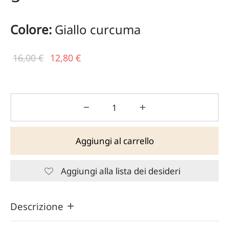
Colore:
Giallo curcuma
Il prezzo
Il
16,00
€
12,80
€
originale
prezzo
era:
attuale
16,00 €.
è:
12,80 €.
Aggiungi al carrello
Aggiungi alla lista dei desideri
Descrizione