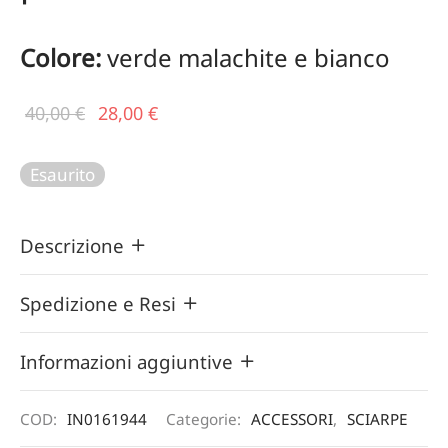
Colore:
verde malachite e bianco
Il prezzo
Il
40,00
€
28,00
€
originale
prezzo
era:
attuale
Esaurito
40,00 €.
è:
28,00 €.
Descrizione
Spedizione e Resi
Informazioni aggiuntive
COD:
IN0161944
Categorie:
ACCESSORI
,
SCIARPE