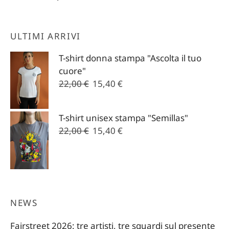
ULTIMI ARRIVI
T-shirt donna stampa "Ascolta il tuo
cuore"
Il
Il
22,00
€
15,40
€
prezzo
prezzo
originale
attuale
T-shirt unisex stampa "Semillas"
era:
è:
Il
Il
22,00
€
15,40
€
22,00 €.
15,40 €.
prezzo
prezzo
originale
attuale
era:
è:
22,00 €.
15,40 €.
NEWS
Fairstreet 2026: tre artisti, tre sguardi sul presente