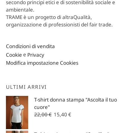
secondo principi etici e di sostenibilità sociale e
ambientale.
TRAME è un progetto di altraQualità,
organizzazione di professionisti del fair trade.
Condizioni di vendita
Cookie
e
Privacy
Modifica impostazione Cookies
ULTIMI ARRIVI
T-shirt donna stampa "Ascolta il tuo
cuore"
Il
Il
22,00
€
15,40
€
prezzo
prezzo
originale
attuale