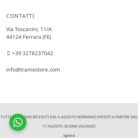
CONTATTI
Via Toscanini, 11/A
44124 Ferrara (FE)
+39 3278237042
info@tramestore.com
TUTTI GLI ORDINI RICEVUTI DAL 6 AGOSTO VERRANNO SPEDITI A PARTIRE DAL
© 2022 Trame Store è un progetto di altraQualità | Via Toscanini,
11/A - 44124 Ferrara (FE) | P.Iva e Cod. Fisc. 01572390381 |
17 AGOSTO. BUONE VACANZE!
Cookie
e
Privacy
| Crediti:
Digife
Ignora