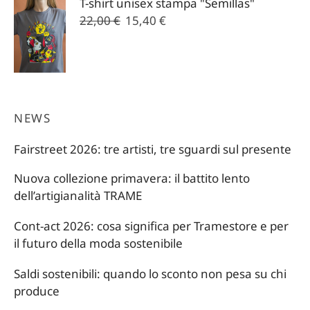
T-shirt unisex stampa "Semillas"
era:
è:
Il
Il
22,00
€
15,40
€
22,00 €.
15,40 €.
prezzo
prezzo
originale
attuale
era:
è:
22,00 €.
15,40 €.
NEWS
Fairstreet 2026: tre artisti, tre sguardi sul presente
Nuova collezione primavera: il battito lento
dell’artigianalità TRAME
Cont-act 2026: cosa significa per Tramestore e per
il futuro della moda sostenibile
Saldi sostenibili: quando lo sconto non pesa su chi
produce