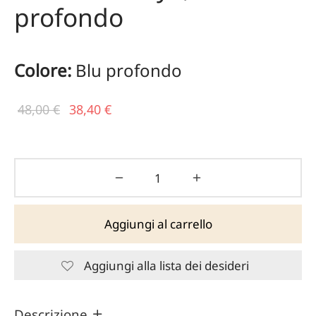
profondo
Colore:
Blu profondo
Il prezzo
Il
48,00
€
38,40
€
originale
prezzo
era:
attuale
48,00 €.
è:
38,40 €.
Aggiungi al carrello
Aggiungi alla lista dei desideri
Descrizione