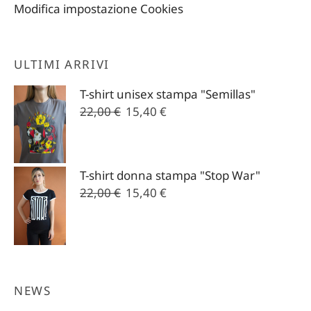
Modifica impostazione Cookies
ULTIMI ARRIVI
T-shirt unisex stampa "Semillas"
Il
Il
22,00
€
15,40
€
prezzo
prezzo
originale
attuale
era:
è:
T-shirt donna stampa "Stop War"
22,00 €.
15,40 €.
Il
Il
22,00
€
15,40
€
prezzo
prezzo
originale
attuale
era:
è:
22,00 €.
15,40 €.
NEWS