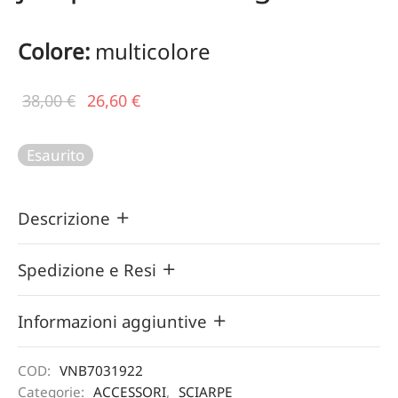
Colore:
multicolore
Il prezzo
Il
38,00
€
26,60
€
originale
prezzo
era:
attuale
Esaurito
38,00 €.
è:
26,60 €.
Descrizione
Spedizione e Resi
Informazioni aggiuntive
COD:
VNB7031922
Categorie:
ACCESSORI
,
SCIARPE