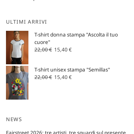
ULTIMI ARRIVI
T-shirt donna stampa "Ascolta il tuo
cuore"
Il
Il
22,00
€
15,40
€
prezzo
prezzo
originale
attuale
T-shirt unisex stampa "Semillas"
era:
è:
Il
Il
22,00
€
15,40
€
22,00 €.
15,40 €.
prezzo
prezzo
originale
attuale
era:
è:
22,00 €.
15,40 €.
NEWS
Fairstreet 2026: tre artisti, tre sguardi sul presente