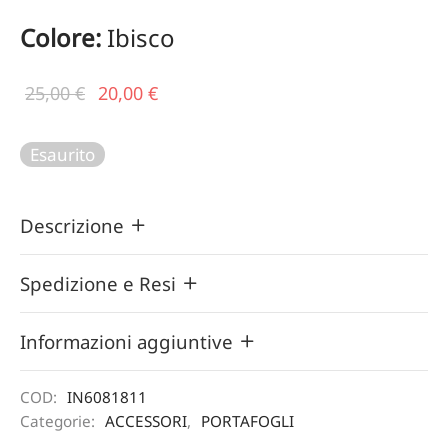
Colore:
Ibisco
Il prezzo
Il
25,00
€
20,00
€
originale
prezzo
era:
attuale
Esaurito
25,00 €.
è:
20,00 €.
Descrizione
Spedizione e Resi
Informazioni aggiuntive
COD:
IN6081811
Categorie:
ACCESSORI
,
PORTAFOGLI