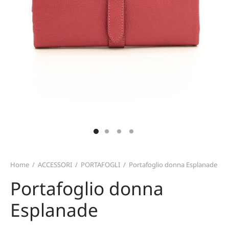
TERIALI
T CARD
TALONI E GONNE
ZINI
MO
ICIE E TOP
TAFOGLI
IRT
TURE
ARPE
CE
PELLI E GUANTI
Home
/
ACCESSORI
/
PORTAFOGLI
/
Portafoglio donna Esplanade
Portafoglio donna
Esplanade