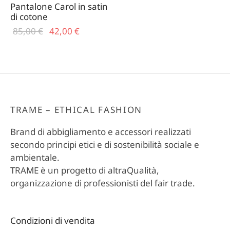
Pantalone Carol in satin
di cotone
Il prezzo
Il
85,00
€
42,00
€
originale
prezzo
era:
attuale
85,00 €.
è:
42,00 €.
TRAME – ETHICAL FASHION
Brand di abbigliamento e accessori realizzati
secondo principi etici e di sostenibilità sociale e
ambientale.
TRAME è un progetto di altraQualità,
organizzazione di professionisti del fair trade.
Condizioni di vendita