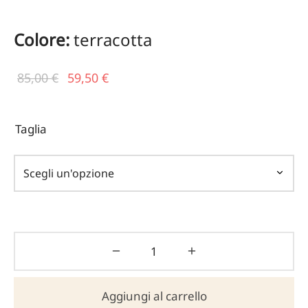
Colore:
terracotta
Il prezzo
Il
85,00
€
59,50
€
originale
prezzo
era:
attuale
Taglia
85,00 €.
è:
59,50 €.
Aggiungi al carrello