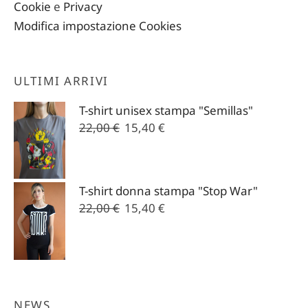
Cookie
e
Privacy
Modifica impostazione Cookies
ULTIMI ARRIVI
T-shirt unisex stampa "Semillas"
Il
Il
22,00
€
15,40
€
prezzo
prezzo
originale
attuale
era:
è:
T-shirt donna stampa "Stop War"
22,00 €.
15,40 €.
Il
Il
22,00
€
15,40
€
prezzo
prezzo
originale
attuale
era:
è:
22,00 €.
15,40 €.
NEWS