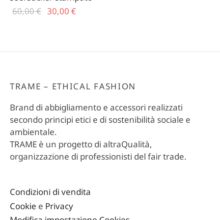
Il prezzo
Il
60,00
€
30,00
€
originale
prezzo
era:
attuale
60,00 €.
è:
30,00 €.
TRAME – ETHICAL FASHION
Brand di abbigliamento e accessori realizzati
secondo principi etici e di sostenibilità sociale e
ambientale.
TRAME è un progetto di altraQualità,
organizzazione di professionisti del fair trade.
Condizioni di vendita
Cookie
e
Privacy
Modifica impostazione Cookies