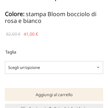
Colore:
stampa Bloom bocciolo di
rosa e bianco
Il prezzo
Il
82,00
€
41,00
€
originale
prezzo
era:
attuale
Taglia
82,00 €.
è:
41,00 €.
Aggiungi al carrello