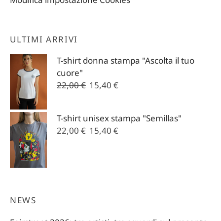
ULTIMI ARRIVI
T-shirt donna stampa "Ascolta il tuo
cuore"
Il
Il
22,00
€
15,40
€
prezzo
prezzo
originale
attuale
T-shirt unisex stampa "Semillas"
era:
è:
Il
Il
22,00
€
15,40
€
22,00 €.
15,40 €.
prezzo
prezzo
originale
attuale
era:
è:
22,00 €.
15,40 €.
NEWS