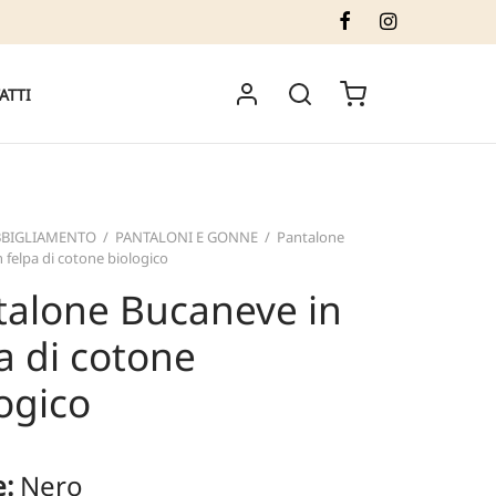
ATTI
BBIGLIAMENTO
/
PANTALONI E GONNE
/
Pantalone
 felpa di cotone biologico
talone Bucaneve in
a di cotone
ogico
e:
Nero