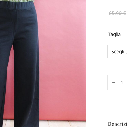
65,00
€
Taglia
Descri