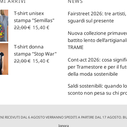
MI ARRIVI
NEWS
T-shirt unisex
Fairstreet 2026: tre artisti,
stampa "Semillas"
sguardi sul presente
Il
Il
22,00
€
15,40
€
Nuova collezione primavera
prezzo
prezzo
battito lento dell’artigianal
originale
attuale
T-shirt donna
TRAME
era:
è:
stampa "Stop War"
22,00 €.
15,40 €.
Cont-act 2026: cosa signif
Il
Il
22,00
€
15,40
€
per Tramestore e per il fu
prezzo
prezzo
della moda sostenibile
originale
attuale
era:
è:
Saldi sostenibili: quando lo
22,00 €.
15,40 €.
sconto non pesa su chi p
INI RICEVUTI DAL 6 AGOSTO VERRANNO SPEDITI A PARTIRE DAL 17 AGOSTO. 
Ignora