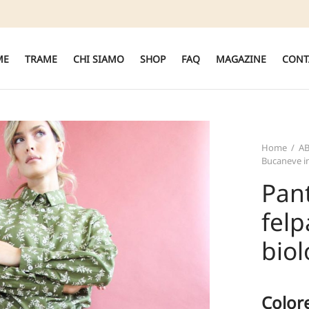
ME
TRAME
CHI SIAMO
SHOP
FAQ
MAGAZINE
CONT
Home
/
A
Bucaneve in
Pan
felp
biol
Color