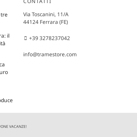
CONTATTI
Via Toscanini, 11/A
 tre
44124 Ferrara (FE)
: il
+39 3278237042
ità
info@tramestore.com
ica
turo
roduce
BUONE VACANZE!