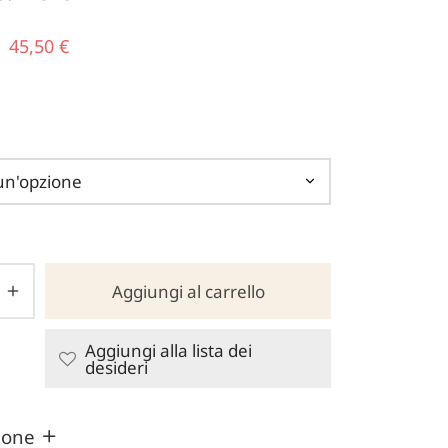
Il prezzo
Il
45,50
€
originale
prezzo
era:
attuale
65,00 €.
è:
45,50 €.
Aggiungi al carrello
Aggiungi alla lista dei
desideri
zione