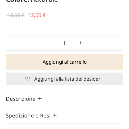
Il prezzo
Il
18,00
€
12,60
€
originale
prezzo
era:
attuale
18,00 €.
è:
12,60 €.
Aggiungi al carrello
Aggiungi alla lista dei desideri
Descrizione
Spedizione e Resi