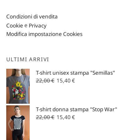
Condizioni di vendita
Cookie
e
Privacy
Modifica impostazione Cookies
ULTIMI ARRIVI
T-shirt unisex stampa "Semillas"
Il
Il
22,00
€
15,40
€
prezzo
prezzo
originale
attuale
era:
è:
T-shirt donna stampa "Stop War"
22,00 €.
15,40 €.
Il
Il
22,00
€
15,40
€
prezzo
prezzo
originale
attuale