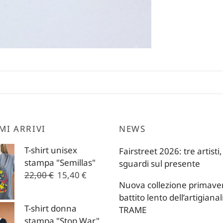
MI ARRIVI
NEWS
T-shirt unisex
Fairstreet 2026: tre artisti,
stampa "Semillas"
sguardi sul presente
Il
Il
22,00
€
15,40
€
Nuova collezione primavera
prezzo
prezzo
battito lento dell’artigianal
originale
attuale
T-shirt donna
TRAME
era:
è:
stampa "Stop War"