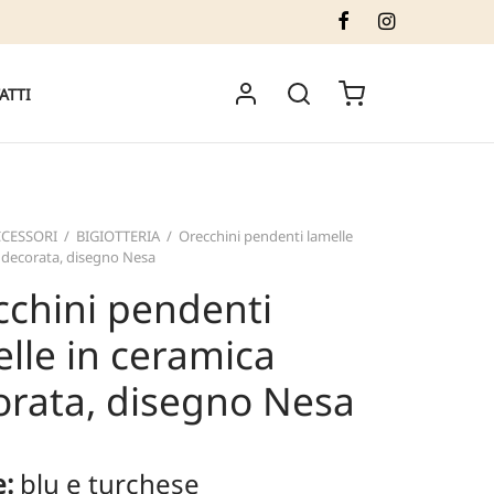
ATTI
CESSORI
/
BIGIOTTERIA
/
Orecchini pendenti lamelle
 decorata, disegno Nesa
cchini pendenti
lle in ceramica
orata, disegno Nesa
e:
blu e turchese