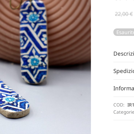
22,00
€
Esaurit
Descri
Spedizi
Informa
COD:
IR
Categori