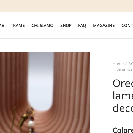
ME
TRAME
CHI SIAMO
SHOP
FAQ
MAGAZINE
CONT
Home
/
AC
in ceramica
Ore
lame
dec
Color