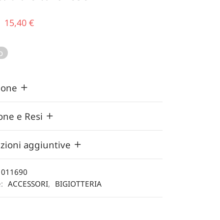
Il prezzo
Il
15,40
€
originale
prezzo
era:
attuale
o
22,00 €.
è:
15,40 €.
zione
one e Resi
zioni aggiuntive
1011690
e:
ACCESSORI
,
BIGIOTTERIA