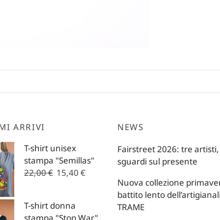
MI ARRIVI
NEWS
T-shirt unisex
Fairstreet 2026: tre artisti,
stampa "Semillas"
sguardi sul presente
Il
Il
22,00
€
15,40
€
Nuova collezione primavera
prezzo
prezzo
battito lento dell’artigianal
originale
attuale
T-shirt donna
TRAME
era:
è:
stampa "Stop War"