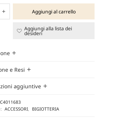
18,00 €.
è:
Aggiungi al carrello
12,60 €.
Aggiungi alla lista dei
desideri
zione
one e Resi
zioni aggiuntive
C4011683
e:
ACCESSORI
,
BIGIOTTERIA