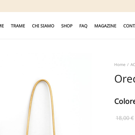
ME
TRAME
CHI SIAMO
SHOP
FAQ
MAGAZINE
CONT
Home
/
AC
Ore
Color
18,00
€