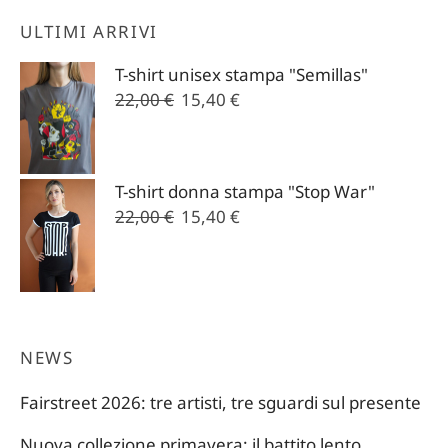
ULTIMI ARRIVI
T-shirt unisex stampa "Semillas"
Il
Il
22,00
€
15,40
€
prezzo
prezzo
originale
attuale
era:
è:
T-shirt donna stampa "Stop War"
22,00 €.
15,40 €.
Il
Il
22,00
€
15,40
€
prezzo
prezzo
originale
attuale
era:
è:
22,00 €.
15,40 €.
NEWS
Fairstreet 2026: tre artisti, tre sguardi sul presente
Nuova collezione primavera: il battito lento