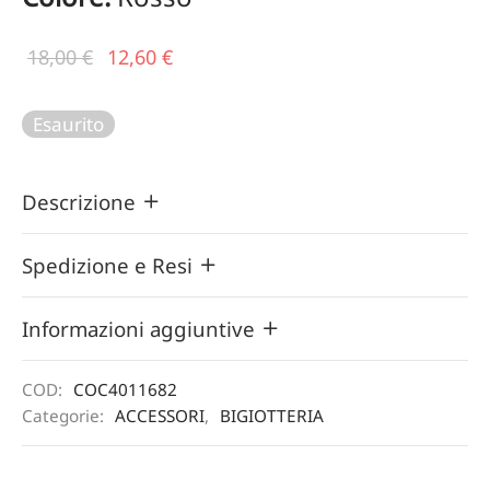
Il prezzo
Il
18,00
€
12,60
€
originale
prezzo
era:
attuale
Esaurito
18,00 €.
è:
12,60 €.
Descrizione
Spedizione e Resi
Informazioni aggiuntive
COD:
COC4011682
Categorie:
ACCESSORI
,
BIGIOTTERIA