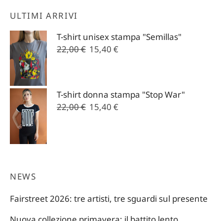
ULTIMI ARRIVI
T-shirt unisex stampa "Semillas"
Il
Il
22,00
€
15,40
€
prezzo
prezzo
originale
attuale
era:
è:
T-shirt donna stampa "Stop War"
22,00 €.
15,40 €.
Il
Il
22,00
€
15,40
€
prezzo
prezzo
originale
attuale
era:
è:
22,00 €.
15,40 €.
NEWS
Fairstreet 2026: tre artisti, tre sguardi sul presente
Nuova collezione primavera: il battito lento