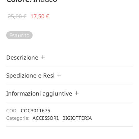
Il prezzo
Il
25,00
€
17,50
€
originale
prezzo
era:
attuale
Esaurito
25,00 €.
è:
17,50 €.
Descrizione
Spedizione e Resi
Informazioni aggiuntive
COD:
COC3011675
Categorie:
ACCESSORI
,
BIGIOTTERIA