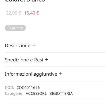
Il prezzo
Il
22,00
€
15,40
€
originale
prezzo
era:
attuale
Esaurito
22,00 €.
è:
15,40 €.
Descrizione
Spedizione e Resi
Informazioni aggiuntive
COD:
COC4011696
Categorie:
ACCESSORI
,
BIGIOTTERIA