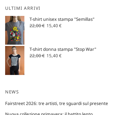
ULTIMI ARRIVI
T-shirt unisex stampa "Semillas"
Il
Il
22,00
€
15,40
€
prezzo
prezzo
originale
attuale
era:
è:
T-shirt donna stampa "Stop War"
22,00 €.
15,40 €.
Il
Il
22,00
€
15,40
€
prezzo
prezzo
originale
attuale
era:
è:
22,00 €.
15,40 €.
NEWS
Fairstreet 2026: tre artisti, tre sguardi sul presente
Nuova collezione primavera: il battito lento