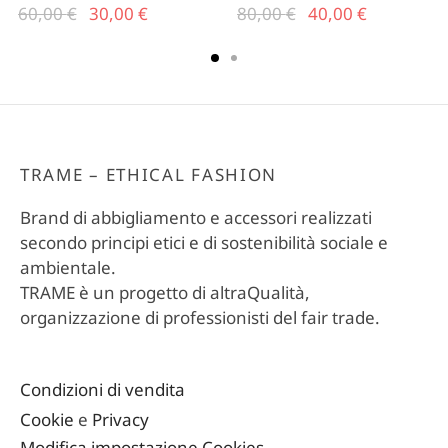
Il prezzo
Il
Il prezzo
Il
60,00
€
30,00
€
80,00
€
40,00
€
originale
prezzo
originale
prezzo
era:
attuale
era:
attuale
60,00 €.
è:
80,00 €.
è:
30,00 €.
40,00 €.
TRAME – ETHICAL FASHION
Brand di abbigliamento e accessori realizzati
secondo principi etici e di sostenibilità sociale e
ambientale.
TRAME è un progetto di altraQualità,
organizzazione di professionisti del fair trade.
Condizioni di vendita
Cookie
e
Privacy
Modifica impostazione Cookies