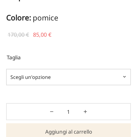
Colore:
pomice
Il prezzo
Il
170,00
€
85,00
€
originale
prezzo
era:
attuale
Taglia
170,00 €.
è:
85,00 €.
Aggiungi al carrello