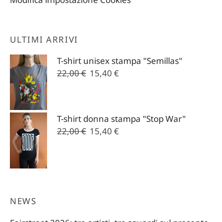
ULTIMI ARRIVI
T-shirt unisex stampa "Semillas"
Il
Il
22,00
€
15,40
€
prezzo
prezzo
originale
attuale
era:
è:
T-shirt donna stampa "Stop War"
22,00 €.
15,40 €.
Il
Il
22,00
€
15,40
€
prezzo
prezzo
originale
attuale
era:
è:
22,00 €.
15,40 €.
NEWS