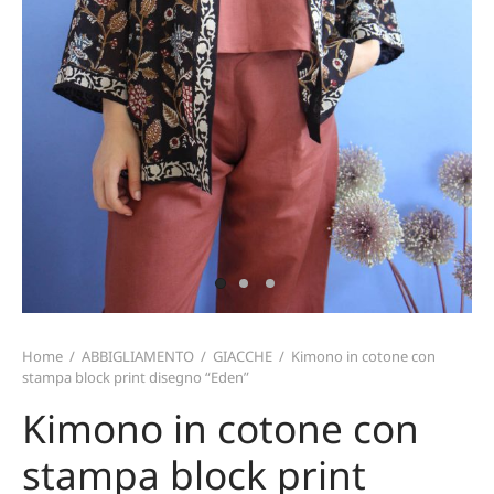
TERIALI
T CARD
TALONI E GONNE
ZINI
MO
ICIE E TOP
TAFOGLI
IRT
TURE
ARPE
CE
PELLI E GUANTI
Home
/
ABBIGLIAMENTO
/
GIACCHE
/
Kimono in cotone con
stampa block print disegno “Eden”
Kimono in cotone con
stampa block print