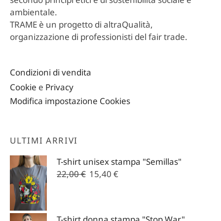
ambientale.
TRAME è un progetto di altraQualità,
organizzazione di professionisti del fair trade.
Condizioni di vendita
Cookie
e
Privacy
Modifica impostazione Cookies
ULTIMI ARRIVI
T-shirt unisex stampa "Semillas"
Il
Il
22,00
€
15,40
€
prezzo
prezzo
originale
attuale
era:
è:
T-shirt donna stampa "Stop War"