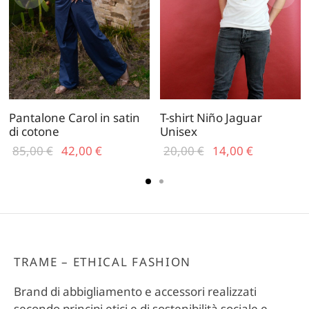
Pantalone Carol in satin
T-shirt Niño Jaguar
di cotone
Unisex
Il prezzo
Il
Il prezzo
Il
85,00
€
42,00
€
20,00
€
14,00
€
originale
prezzo
originale
prezzo
era:
attuale
era:
attuale
85,00 €.
è:
20,00 €.
è:
42,00 €.
14,00 €.
TRAME – ETHICAL FASHION
Brand di abbigliamento e accessori realizzati
secondo principi etici e di sostenibilità sociale e