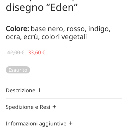
disegno “Eden”
Colore:
base nero, rosso, indigo,
ocra, ecrù, colori vegetali
Il prezzo
Il
42,00
€
33,60
€
originale
prezzo
era:
attuale
Esaurito
42,00 €.
è:
33,60 €.
Descrizione
Spedizione e Resi
Informazioni aggiuntive