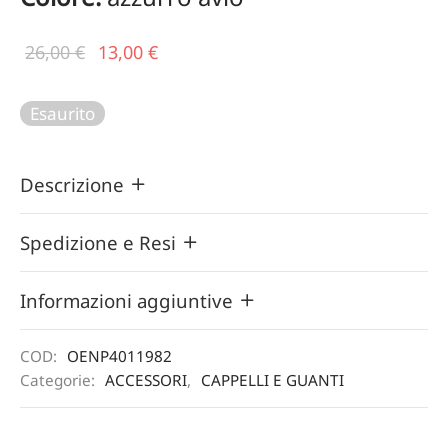
Il prezzo
Il
26,00
€
13,00
€
originale
prezzo
era:
attuale
Esaurito
26,00 €.
è:
13,00 €.
Descrizione
Spedizione e Resi
Informazioni aggiuntive
COD:
OENP4011982
Categorie:
ACCESSORI
,
CAPPELLI E GUANTI