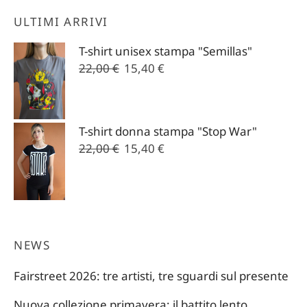
ULTIMI ARRIVI
T-shirt unisex stampa "Semillas"
Il
Il
22,00
€
15,40
€
prezzo
prezzo
originale
attuale
era:
è:
T-shirt donna stampa "Stop War"
22,00 €.
15,40 €.
Il
Il
22,00
€
15,40
€
prezzo
prezzo
originale
attuale
era:
è:
22,00 €.
15,40 €.
NEWS
Fairstreet 2026: tre artisti, tre sguardi sul presente
Nuova collezione primavera: il battito lento