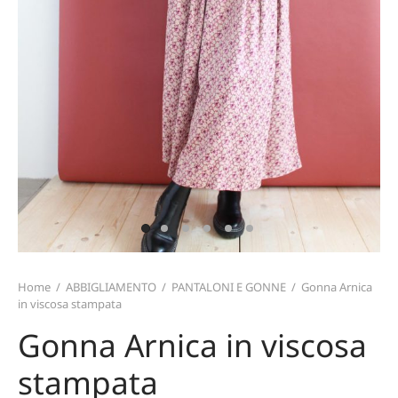
TERIALI
T CARD
TALONI E GONNE
ZINI
MO
ICIE E TOP
TAFOGLI
IRT
TURE
ARPE
CE
PELLI E GUANTI
Home
/
ABBIGLIAMENTO
/
PANTALONI E GONNE
/
Gonna Arnica
in viscosa stampata
Gonna Arnica in viscosa
stampata