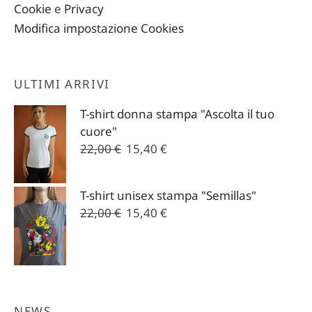
Cookie
e
Privacy
Modifica impostazione Cookies
ULTIMI ARRIVI
T-shirt donna stampa "Ascolta il tuo
cuore"
Il
Il
22,00
€
15,40
€
prezzo
prezzo
originale
attuale
T-shirt unisex stampa "Semillas"
era:
è:
Il
Il
22,00
€
15,40
€
22,00 €.
15,40 €.
prezzo
prezzo
originale
attuale
era:
è:
22,00 €.
15,40 €.
NEWS