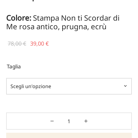
Colore:
Stampa Non ti Scordar di
Me rosa antico, prugna, ecrù
Il prezzo
Il
78,00
€
39,00
€
originale
prezzo
era:
attuale
Taglia
78,00 €.
è:
39,00 €.