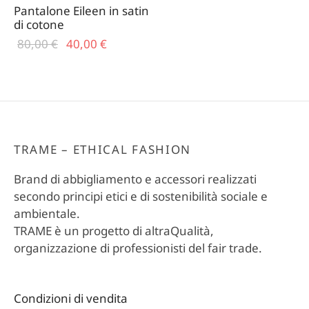
Pantalone Eileen in satin
di cotone
Il prezzo
Il
80,00
€
40,00
€
originale
prezzo
era:
attuale
80,00 €.
è:
40,00 €.
TRAME – ETHICAL FASHION
Brand di abbigliamento e accessori realizzati
secondo principi etici e di sostenibilità sociale e
ambientale.
TRAME è un progetto di altraQualità,
organizzazione di professionisti del fair trade.
Condizioni di vendita