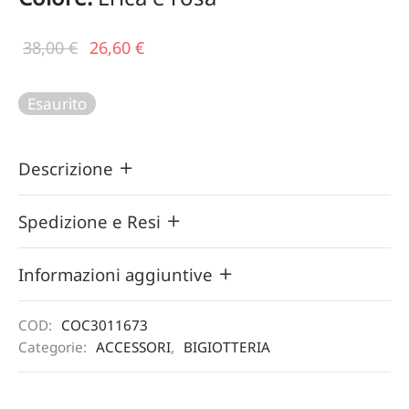
Il prezzo
Il
38,00
€
26,60
€
originale
prezzo
era:
attuale
Esaurito
38,00 €.
è:
26,60 €.
Descrizione
Spedizione e Resi
Informazioni aggiuntive
COD:
COC3011673
Categorie:
ACCESSORI
,
BIGIOTTERIA