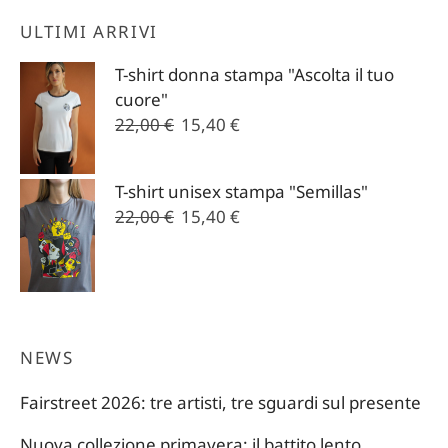
ULTIMI ARRIVI
T-shirt donna stampa "Ascolta il tuo
cuore"
Il
Il
22,00
€
15,40
€
prezzo
prezzo
originale
attuale
T-shirt unisex stampa "Semillas"
era:
è:
Il
Il
22,00
€
15,40
€
22,00 €.
15,40 €.
prezzo
prezzo
originale
attuale
era:
è:
22,00 €.
15,40 €.
NEWS
Fairstreet 2026: tre artisti, tre sguardi sul presente
Nuova collezione primavera: il battito lento