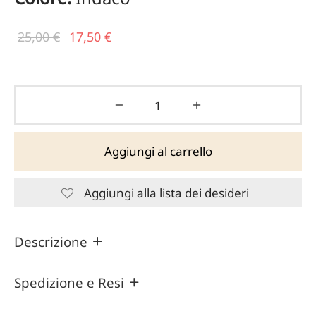
Il prezzo
Il
25,00
€
17,50
€
originale
prezzo
era:
attuale
25,00 €.
è:
17,50 €.
Aggiungi al carrello
Aggiungi alla lista dei desideri
Descrizione
Spedizione e Resi