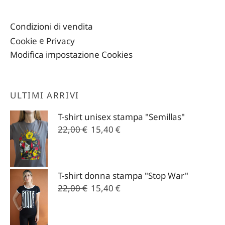
Condizioni di vendita
Cookie
e
Privacy
Modifica impostazione Cookies
ULTIMI ARRIVI
T-shirt unisex stampa "Semillas"
Il
Il
22,00
€
15,40
€
prezzo
prezzo
originale
attuale
era:
è:
T-shirt donna stampa "Stop War"
22,00 €.
15,40 €.
Il
Il
22,00
€
15,40
€
prezzo
prezzo
originale
attuale