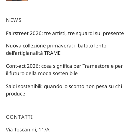
era:
è:
22,00 €.
15,40 €.
NEWS
Fairstreet 2026: tre artisti, tre sguardi sul presente
Nuova collezione primavera: il battito lento
dell’artigianalità TRAME
Cont-act 2026: cosa significa per Tramestore e per
il futuro della moda sostenibile
Saldi sostenibili: quando lo sconto non pesa su chi
produce
CONTATTI
Via Toscanini, 11/A